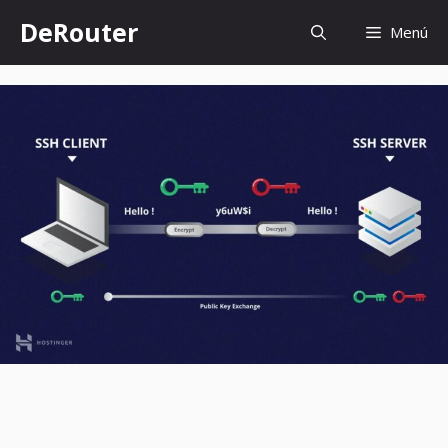
Saltar
DeRouter
Menú
al
contenido