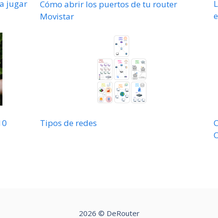
ra jugar
L
Cómo abrir los puertos de tu router
e
Movistar
10
Tipos de redes
C
2026 © DeRouter