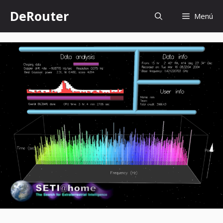
Saltar
DeRouter
Menú
al
contenido