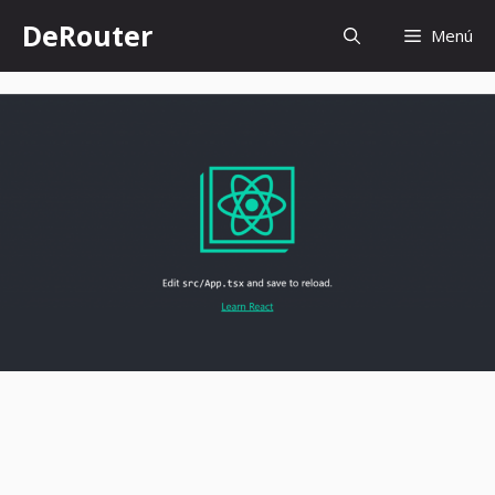
Saltar
DeRouter
Menú
al
contenido