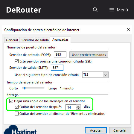
Saltar
DeRouter
Menú
al
contenido