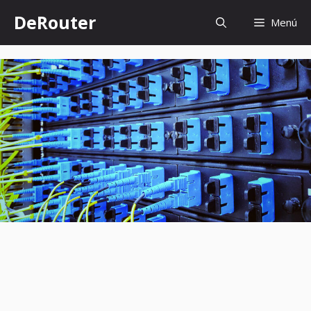
Saltar
DeRouter
Menú
al
contenido