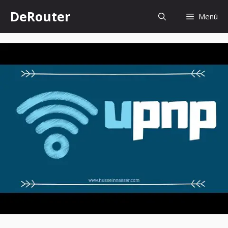
Saltar
DeRouter
Menú
al
contenido