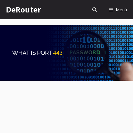
Saltar
DeRouter
Menú
al
contenido